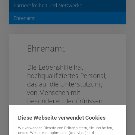
Barrierefreiheit und Netzwerke
Ehrenamt
Ehrenamt
Die Lebenshilfe hat
hochqualifiziertes Personal,
das auf die Unterstützung
von Menschen mit
besonderen Bedürfnissen
spezialisiert ist. Gleichzeitig
möchten wir Brücken
Diese Webseite verwendet Cookies
schlagen zu den Menschen
Wir verwenden Dienste von Drittanbietern, die uns helfen,
unsere Website zu optimieren (Analytics) und
in der Region und Teil des