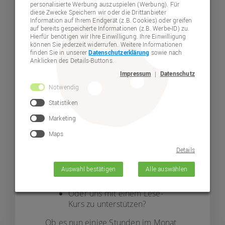
personalisierte Werbung auszuspielen (Werbung). Für
alltäglichen Lebens sein.
diese Zwecke Speichern wir oder die Drittanbieter
Information auf Ihrem Endgerät (z.B. Cookies) oder greifen
Aus diesem Grund freuen
auf bereits gespeicherte Informationen (z.B. Werbe-ID) zu.
Hierfür benötigen wir Ihre Einwilligung. Ihre Einwilligung
wir uns über alle, die sich
können Sie jederzeit widerrufen. Weitere Informationen
finden Sie in unserer
Datenschutzerklärung
sowie nach
mit ihrem Wissen und
Anklicken des Details-Buttons.
Können für die Lebenshilfe
Impressum
Datenschutz
|
ehrenamtlich engagieren
Notwendig
möchten.
Statistiken
Marketing
Maps
Helfen sie uns, anderen zu helfen!
Details
Sie haben Ideen für ein
Freizeit-Angebot?
Auswahl bestätigen
Alle auswählen
Es macht ihnen Freude,
mit uns Sport zu treiben?
Oder uns mit einem Lese-
Kurs zu unterstützen?
Ob es nun einige Stunden im Monat