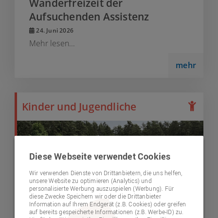
Wanderfreizeit der
Aufsuchenden Assistenz
24. Juni 2026
Mehr lesen...
mehr
Kinder und Jugendliche
Diese Webseite verwendet Cookies
Wir verwenden Dienste von Drittanbietern, die uns helfen,
unsere Website zu optimieren (Analytics) und
personalisierte Werbung auszuspielen (Werbung). Für
diese Zwecke Speichern wir oder die Drittanbieter
Information auf Ihrem Endgerät (z.B. Cookies) oder greifen
auf bereits gespeicherte Informationen (z.B. Werbe-ID) zu.