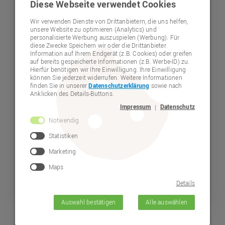
Diese Webseite verwendet Cookies
Jobs und Mitarbeit
Wir verwenden Dienste von Drittanbietern, die uns helfen,
Arbeitnehmer-vertretung
unsere Website zu optimieren (Analytics) und
personalisierte Werbung auszuspielen (Werbung). Für
diese Zwecke Speichern wir oder die Drittanbieter
Lebenshilfe-Stiftungsfonds
Information auf Ihrem Endgerät (z.B. Cookies) oder greifen
auf bereits gespeicherte Informationen (z.B. Werbe-ID) zu.
Hierfür benötigen wir Ihre Einwilligung. Ihre Einwilligung
Spenden
können Sie jederzeit widerrufen. Weitere Informationen
finden Sie in unserer
Datenschutzerklärung
sowie nach
Mitgliedschaft
Anklicken des Details-Buttons.
Impressum
Datenschutz
|
Veröffentlichungen
Notwendig
Termine
Statistiken
Marketing
Selbstvertretung
Maps
Beratung
Details
Beschwerdestelle - "Bubl"
Auswahl bestätigen
Alle auswählen