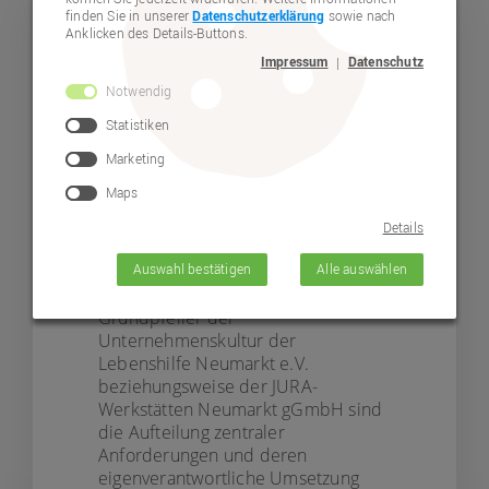
finden Sie in unserer
Datenschutzerklärung
sowie nach
Anklicken des Details-Buttons.
Hinweisgebersystem
Impressum
Datenschutz
|
Notwendig
Nachhaltiges Wirtschaften
Statistiken
begründet die Zukunftsperspektive
Marketing
für Umwelt, Gesellschaft und
Wirtschaft und auch für jeden
Maps
einzelnen Mitarbeiter oder
Details
Geschäftspartner der Lebenshilfe
Neumarkt e.V.
Auswahl bestätigen
Alle auswählen
Grundpfeiler der
Unternehmenskultur der
Lebenshilfe Neumarkt e.V.
beziehungsweise der JURA-
Werkstätten Neumarkt gGmbH sind
die Aufteilung zentraler
Anforderungen und deren
eigenverantwortliche Umsetzung