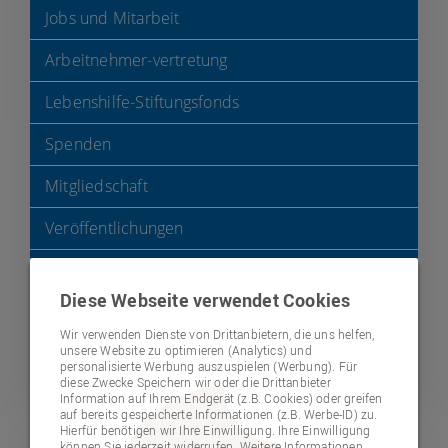
Jobs und Mitarbeit
Arbeitnehmer-vertretung
Lebenshilfe-Stiftungsfonds
Spenden
Mitgliedschaft
Veröffentlichungen
Termine
Diese Webseite verwendet Cookies
Selbstvertretung
Wir verwenden Dienste von Drittanbietern, die uns helfen,
unsere Website zu optimieren (Analytics) und
Beratung
personalisierte Werbung auszuspielen (Werbung). Für
diese Zwecke Speichern wir oder die Drittanbieter
Beschwerdestelle - "Bubl"
Information auf Ihrem Endgerät (z.B. Cookies) oder greifen
auf bereits gespeicherte Informationen (z.B. Werbe-ID) zu.
Hierfür benötigen wir Ihre Einwilligung. Ihre Einwilligung
können Sie jederzeit widerrufen. Weitere Informationen