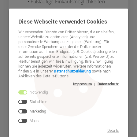
• Fußläufige Einkaufsmöglichkeiten
• Kindergarten und Grundschule
Diese Webseite verwendet Cookies
• Bibliothek
Wir verwenden Dienste von Drittanbietern, die uns helfen,
• Kulturelles Programm
unsere Website zu optimieren (Analytics) und
personalisierte Werbung auszuspielen (Werbung). Für
• Vielfältige Freizeitmöglichkeiten
diese Zwecke Speichern wir oder die Drittanbieter
Information auf Ihrem Endgerät (z.B. Cookies) oder greifen
auf bereits gespeicherte Informationen (z.B. Werbe-ID) zu.
• ÖPNV-Anbindung
Hierfür benötigen wir Ihre Einwilligung. Ihre Einwilligung
(Stadtbusanbindung, Rufbus,
können Sie jederzeit widerrufen. Weitere Informationen
Anrufsammeltaxi, Mitfahrbank, VGN)
finden Sie in unserer
Datenschutzerklärung
sowie nach
Anklicken des Details-Buttons.
Zielgruppe:
Impressum
Datenschutz
|
Die Mieter und Mieterinnen können
Notwendig
Menschen mit und ohne
Behinderung sein. Die
Statistiken
Personengruppe mit
Marketing
Unterstützungsbedarf erhält ein
individuelles Assistenzangebot.
Maps
Details
Wohnangebot der Gemeinde