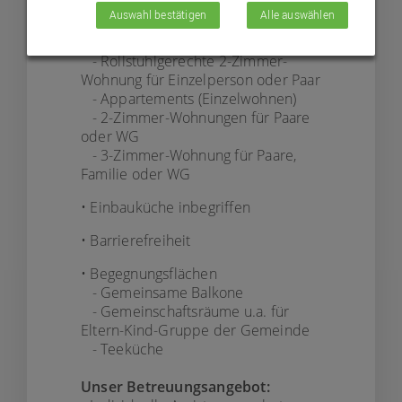
Berngau:
Auswahl bestätigen
Alle auswählen
• 7 barrierefreie Wohnungen
- Rollstuhlgerechte 2-Zimmer-
Wohnung für Einzelperson oder Paar
- Appartements (Einzelwohnen)
- 2-Zimmer-Wohnungen für Paare
oder WG
- 3-Zimmer-Wohnung für Paare,
Familie oder WG
• Einbauküche inbegriffen
• Barrierefreiheit
• Begegnungsflächen
- Gemeinsame Balkone
- Gemeinschaftsräume u.a. für
Eltern-Kind-Gruppe der Gemeinde
- Teeküche
Unser Betreuungsangebot: