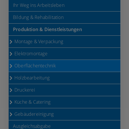
Ihr Weg ins Arbeitsleben
Bildung & Rehabilitation
Produktion & Dienstleistungen
Montage & Verpackung
Elektromontage
JURA-Werkstätten Neumarkt
Oberflächentechnik
gemeinnützige GmbH –
Hauptwerkstatt
Holzbearbeitung
Lährer Weg 109
Druckerei
92318
Neumarkt i.d.OPf.
09181 27 33 500
Küche & Catering
Markus Bauer
info@jura-werkstaetten.com
Gebäudereinigung
Karte anzeigen
Arbeitsvorbereitung
Ausgleichsabgabe