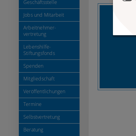
Geschäftsstelle
Jobs und Mitarbeit
Arbeitnehmer-
vertretung
Lebenshilfe-
Stiftungsfonds
Spenden
Mitgliedschaft
Veröffentlichungen
Termine
Selbstvertretung
Beratung