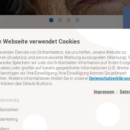
e Webseite verwendet Cookies
wenden Dienste von Drittanbietern, die uns helfen, unsere Website zu
ren (Analytics) und personalisierte Werbung auszuspielen (Werbung). 
wecke Speichern wir oder die Drittanbieter Information auf Ihrem Endg
ookies) oder greifen auf bereits gespeicherte Informationen (z.B. Werbe-
 benötigen wir Ihre Einwilligung. Ihre Einwilligung können Sie jederzeit
fen. Weitere Informationen finden Sie in unserer
Datenschutzerklärun
klicken des Details-Buttons.
ktuelles
Aktueller Newsletter
Impressum
Date
|
Notwendig
Statistiken
ler Newsletter
Marketing
Maps