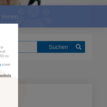
Verein
Suchen
Für
erät
ID) zu.
g
sowie
nschutz