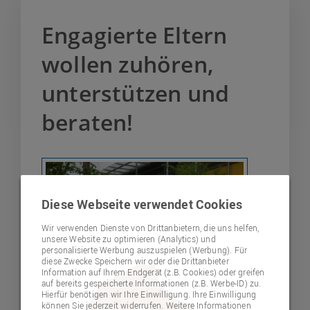
Engagierte Eltern
wollen zuhören,
unterstützen und
beraten!
Diese Webseite verwendet Cookies
Wir verwenden Dienste von Drittanbietern, die uns helfen,
unsere Website zu optimieren (Analytics) und
personalisierte Werbung auszuspielen (Werbung). Für
diese Zwecke Speichern wir oder die Drittanbieter
Information auf Ihrem Endgerät (z.B. Cookies) oder greifen
auf bereits gespeicherte Informationen (z.B. Werbe-ID) zu.
Hierfür benötigen wir Ihre Einwilligung. Ihre Einwilligung
können Sie jederzeit widerrufen. Weitere Informationen
© Lebenshilfe Neumarkt e.V.