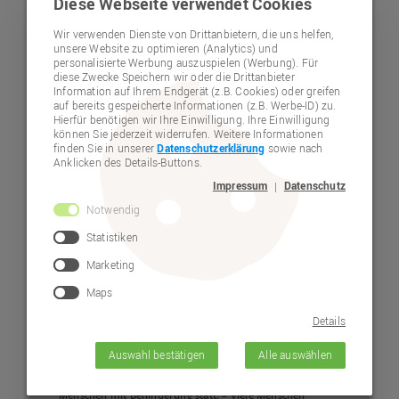
Diese Webseite verwendet Cookies
Europäischer
Wir verwenden Dienste von Drittanbietern, die uns helfen,
unsere Website zu optimieren (Analytics) und
personalisierte Werbung auszuspielen (Werbung). Für
Protesttag in
diese Zwecke Speichern wir oder die Drittanbieter
Information auf Ihrem Endgerät (z.B. Cookies) oder greifen
auf bereits gespeicherte Informationen (z.B. Werbe-ID) zu.
Erlangen
Hierfür benötigen wir Ihre Einwilligung. Ihre Einwilligung
können Sie jederzeit widerrufen. Weitere Informationen
finden Sie in unserer
Datenschutzerklärung
sowie nach
Anklicken des Details-Buttons.
Impressum
Datenschutz
|
Notwendig
Statistiken
Marketing
Maps
Details
Auswahl bestätigen
Alle auswählen
© Lebenshilfe Neumarkt e.V.
Am 5. Mai 2025 fand der Europäische Protesttag für
Menschen mit Behinderung statt. – Viele Menschen