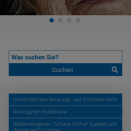
Suchen
Interdisziplinäre Beratungs- und Frühförderstelle
Kindergarten Pusteblume
Waldkindergärten "Schlaue Füchse" (Laaber) und
"Mutige Igel" (Litzlohe)