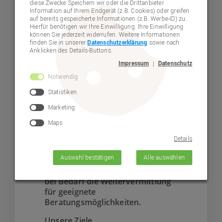
diese Zwecke Speichern wir oder die Drittanbieter
Information auf Ihrem Endgerät (z.B. Cookies) oder greifen
Eine weitere Aufgabe im Projekt ist
auf bereits gespeicherte Informationen (z.B. Werbe-ID) zu.
die Zusammenarbeit mit
Hierfür benötigen wir Ihre Einwilligung. Ihre Einwilligung
können Sie jederzeit widerrufen. Weitere Informationen
Netzwerkpartner*innen, die um die
finden Sie in unserer
Datenschutzerklärung
sowie nach
Geburt des Kindes wichtige
Anklicken des Details-Buttons.
Begleitungen sind. Dies wären
Impressum
Datenschutz
|
Hebammen, Geburtskliniken,
gynäkologische Praxen,
Notwendig
Kinderärzt*innen und viele weitere
Statistiken
mehr.
Marketing
Für Eltern, die sich eine intensive
Maps
Begleitung und Unterstützung im
Verarbeitungsprozess wünschen,
Details
steht eine Psychologin beratend zur
Auswahl bestätigen
Alle auswählen
Seite.
Vordergründig sind an
dieser Stelle die Erstberatung und
bei Bedarf die Weitervermittlung
für geeignete
Beratungsmöglichkeiten.
Unsere Ziele