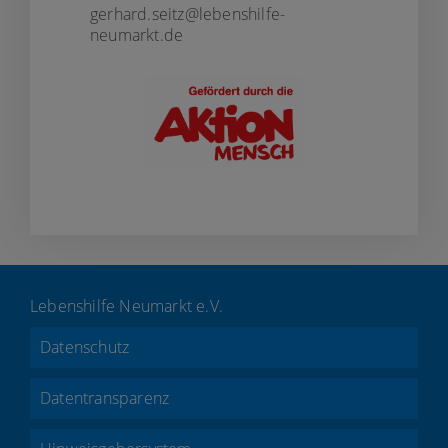
gerhard.seitz@lebenshilfe-
neumarkt.de
Lebenshilfe Neumarkt e.V.
Datenschutz
Datentransparenz