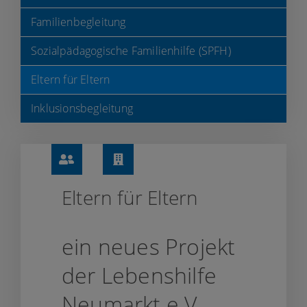
Projektleitung "Eltern für Eltern"
Lährer Weg 109
Familienbegleitung
92318
Neumarkt
09181 27 33 200
Sozialpädagogische Familienhilfe (SPFH)
09181 27 33 222
Eltern für Eltern
gerhard.seitz@lebenshilfe-
neumarkt.de
Inklusionsbegleitung
Karte anzeigen
Eltern für Eltern
ein neues Projekt
der Lebenshilfe
Neumarkt e.V.