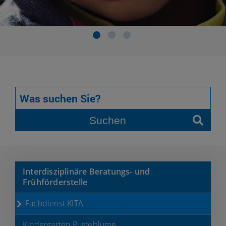
Suchen
Interdisziplinäre Beratungs- und
Frühförderstelle
Fachdienst KITA
Kindergarten Pusteblume