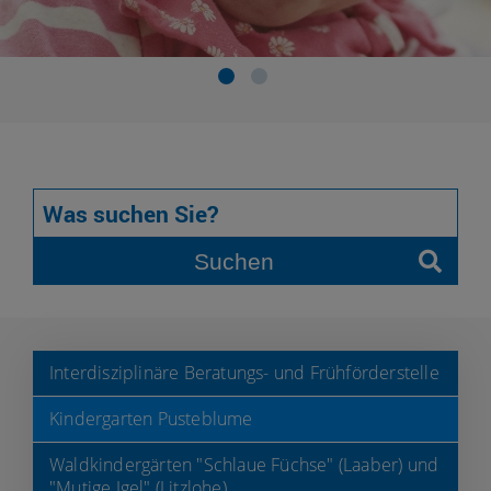
Suchen
Interdisziplinäre Beratungs- und Frühförderstelle
Kindergarten Pusteblume
Waldkindergärten "Schlaue Füchse" (Laaber) und
"Mutige Igel" (Litzlohe)