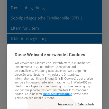
Kindergartenleitung
Familienbegleitung
Kindergarten Pusteblume
Zimmererstraße 63
Sozialpädagogische Familienhilfe (SPFH)
92318
Neumarkt
Eltern für Eltern
09181 27 33 33 0
info@lebenshilfe-neumarkt.de
Inklusionsbegleitung
Karte anzeigen
Diese Webseite verwendet Cookies
Wir verwenden Dienste von Drittanbietern, die uns helfen,
unsere Website zu optimieren (Analytics) und
Kindergarten
personalisierte Werbung auszuspielen (Werbung). Für
diese Zwecke Speichern wir oder die Drittanbieter
Pusteblume
Information auf Ihrem Endgerät (z.B. Cookies) oder greifen
auf bereits gespeicherte Informationen (z.B. Werbe-ID) zu.
Hierfür benötigen wir Ihre Einwilligung. Ihre Einwilligung
können Sie jederzeit widerrufen. Weitere Informationen
Ein warmherziger Ort für kleine
finden Sie in unserer
Datenschutzerklärung
sowie nach
Anklicken des Details-Buttons.
Entdecker
Impressum
Datenschutz
|
Der Kindergarten Pusteblume ist seit