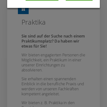
Praktika
Sie sind auf der Suche nach einem
Praktikumsplatz? Da haben wir
etwas für Sie!
Wir bieten engagierten Personen die
Möglichkeit, ein Praktikum in einer
unserer Einrichtungen zu
absolvieren.
Sie erhalten einen spannenden
Einblick in die berufliche Praxis und
werden von unseren Fachkräften
kompetent angeleitet.
Wir bieten z. B. Praktika in den