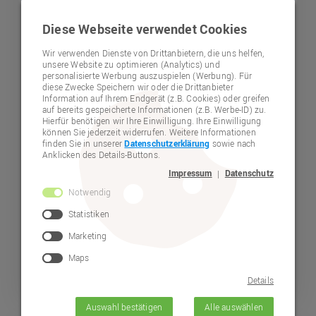
Dienstfahrrad
Diese Webseite verwendet Cookies
Arbeitnehmer-vertretung
Wir verwenden Dienste von Drittanbietern, die uns helfen,
unsere Website zu optimieren (Analytics) und
personalisierte Werbung auszuspielen (Werbung). Für
Lebenshilfe-Stiftungsfonds
diese Zwecke Speichern wir oder die Drittanbieter
Information auf Ihrem Endgerät (z.B. Cookies) oder greifen
Spenden
auf bereits gespeicherte Informationen (z.B. Werbe-ID) zu.
Hierfür benötigen wir Ihre Einwilligung. Ihre Einwilligung
können Sie jederzeit widerrufen. Weitere Informationen
Mitgliedschaft
finden Sie in unserer
Datenschutzerklärung
sowie nach
Anklicken des Details-Buttons.
Veröffentlichungen
Geschäftsstelle
Impressum
Datenschutz
|
Notwendig
Lährer Weg 109
Termine
92318
Neumarkt
Statistiken
09181 27 33 0
Selbstvertretung
Marketing
09181 27 33 111
Beratung
Maps
bewerbung@lebenshilfe-
neumarkt.de
Details
Beschwerdestelle - "Bubl"
Karte anzeigen
Auswahl bestätigen
Alle auswählen