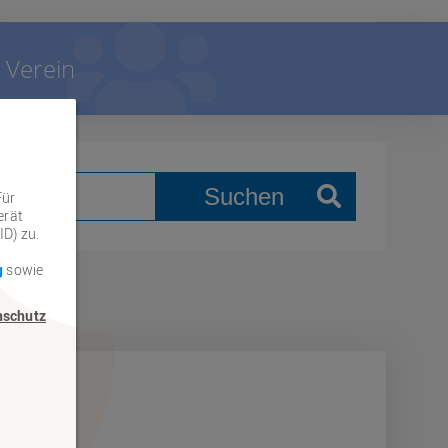
Verein
Suchen
Für
erät
ID) zu.
g
sowie
nschutz