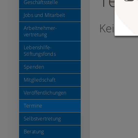
Term
Geschäftsstelle
Jobs und Mitarbeit
Keine 
Arbeitnehmer-
vertretung
Lebenshilfe-
Stiftungsfonds
Spenden
Mitgliedschaft
Veröffentlichungen
Termine
Selbstvertretung
Beratung