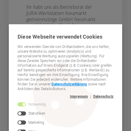
Ihr habt uns als Betriebsrat der
JURA-Werkstätten Neumarkt
gemeinnützige GmbH Neumarkt
gewählt. Vielen Dank für euer
Vertrauen!
Diese Webseite verwendet Cookies
Wir setzen uns für die Rechte und
Wir verwenden Dienste von Drittanbietern, die uns helfen,
Anliegen aller Mitarbeitenden ein.
unsere Website zu optimieren (Analytics) und
Eine offene und konstruktive
personalisierte Werbung auszuspielen (Werbung). Für
Kommunikation, auch mit der
diese Zwecke Speichern wir oder die Drittanbieter
Information auf Ihrem Endgerät (z.B. Cookies) oder greifen
Geschäftsleitung, ist uns dabei
auf bereits gespeicherte Informationen (z.B. Werbe-ID) zu.
wichtig. Wir stehen für ein faires und
Hierfür benötigen wir Ihre Einwilligung. Ihre Einwilligung
gleichberechtigtes Miteinander auf
können Sie jederzeit widerrufen. Weitere Informationen
finden Sie in unserer
Datenschutzerklärung
sowie nach
allen Ebenen.
Anklicken des Details-Buttons.
Zum Betriebsrat gehören
Impressum
Datenschutz
|
Mitarbeitende aus verschiedenen
Notwendig
Abteilungen. So können wir eure
Statistiken
Anliegen kompetent und schnell
bearbeiten.
Marketing