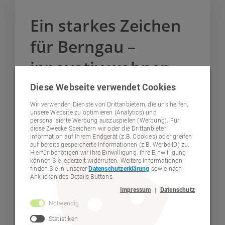
Ein starkes Zeichen
für Berngau –
innovativ wohnen
Diese Webseite verwendet Cookies
Wir verwenden Dienste von Drittanbietern, die uns helfen,
unsere Website zu optimieren (Analytics) und
personalisierte Werbung auszuspielen (Werbung). Für
diese Zwecke Speichern wir oder die Drittanbieter
Information auf Ihrem Endgerät (z.B. Cookies) oder greifen
auf bereits gespeicherte Informationen (z.B. Werbe-ID) zu.
Hierfür benötigen wir Ihre Einwilligung. Ihre Einwilligung
können Sie jederzeit widerrufen. Weitere Informationen
finden Sie in unserer
Datenschutzerklärung
sowie nach
Anklicken des Details-Buttons.
Impressum
Datenschutz
|
© Lebenshilfe Neumarkt e.V.
Notwendig
Offizielle Einweihung des innovativen Wohnprojekts
Statistiken
in Berngau