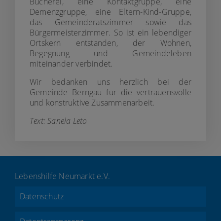
Bücherei, eine Kontaktgruppe, eine
Demenzgruppe, eine Eltern-Kind-Gruppe,
das Gemeinderatszimmer sowie das
Bürgermeisterzimmer. So ist ein lebendiger
Ortskern entstanden, der Wohnen,
Begegnung und Gemeindeleben
miteinander verbindet.
Wir bedanken uns herzlich bei der
Gemeinde Berngau für die vertrauensvolle
und konstruktive Zusammenarbeit.
Text: Sanela Leto
Lebenshilfe Neumarkt e.V.
Datenschutz