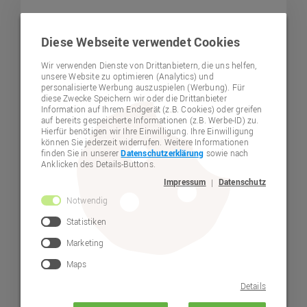
Fackelwanderung
Diese Webseite verwendet Cookies
der Theo-Betz-
Wir verwenden Dienste von Drittanbietern, die uns helfen,
unsere Website zu optimieren (Analytics) und
Wohnstätte
personalisierte Werbung auszuspielen (Werbung). Für
diese Zwecke Speichern wir oder die Drittanbieter
Information auf Ihrem Endgerät (z.B. Cookies) oder greifen
auf bereits gespeicherte Informationen (z.B. Werbe-ID) zu.
Hierfür benötigen wir Ihre Einwilligung. Ihre Einwilligung
können Sie jederzeit widerrufen. Weitere Informationen
finden Sie in unserer
Datenschutzerklärung
sowie nach
Anklicken des Details-Buttons.
Impressum
Datenschutz
|
Notwendig
Statistiken
Marketing
Maps
Details