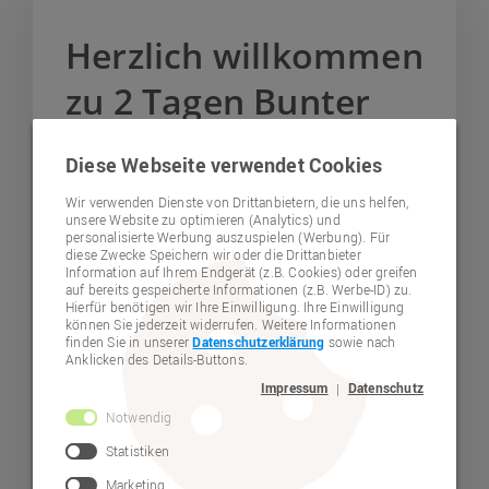
Herzlich willkommen
zu 2 Tagen Bunter
Herbstmarkt - Die
Diese Webseite verwendet Cookies
JURA-Werkstätten
Wir verwenden Dienste von Drittanbietern, die uns helfen,
unsere Website zu optimieren (Analytics) und
Neumarkt laden ein
personalisierte Werbung auszuspielen (Werbung). Für
diese Zwecke Speichern wir oder die Drittanbieter
Information auf Ihrem Endgerät (z.B. Cookies) oder greifen
auf bereits gespeicherte Informationen (z.B. Werbe-ID) zu.
Hierfür benötigen wir Ihre Einwilligung. Ihre Einwilligung
können Sie jederzeit widerrufen. Weitere Informationen
finden Sie in unserer
Datenschutzerklärung
sowie nach
Anklicken des Details-Buttons.
Impressum
Datenschutz
|
Notwendig
Statistiken
Marketing