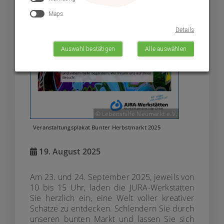
Maps
Details
Auswahl bestätigen
Alle auswählen
© Lebenshilfe Neumarkt e.V.
Veranstaltungsplakat Bunter Herbstmarkt 2025
19. August 2025
Am 23. und 24. September 2025, jeweils von
10 bis 15 Uhr, laden die JURA-Werkstätten
Sie herzlich ein, eine Welt voller kreativer
Schätze zu entdecken. Schlendern Sie durch
unseren bunten Markt und lassen Sie sich