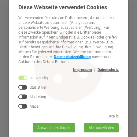
Diese Webseite verwendet Cookies
Jetzt mal alle Ohren
Wir verwenden Dienste von Drittanbietern, die uns helfen,
unsere Website zu optimieren (Analytics) und
spitzen!
personalisierte Werbung auszuspielen (Werbung). Für
diese Zwecke Speichern wir oder die Drittanbieter
Information auf Ihrem Endgerät (z.B. Cookies) oder greifen
auf bereits gespeicherte Informationen (z.B. Werbe-ID) zu.
Hierfür benötigen wir Ihre Einwilligung. Ihre Einwilligung
können Sie jederzeit widerrufen. Weitere Informationen
finden Sie in unserer
Datenschutzerklärung
sowie nach
Anklicken des Details-Buttons.
Impressum
Datenschutz
|
Notwendig
Statistiken
Marketing
Maps
Details
Auswahl bestätigen
Alle auswählen