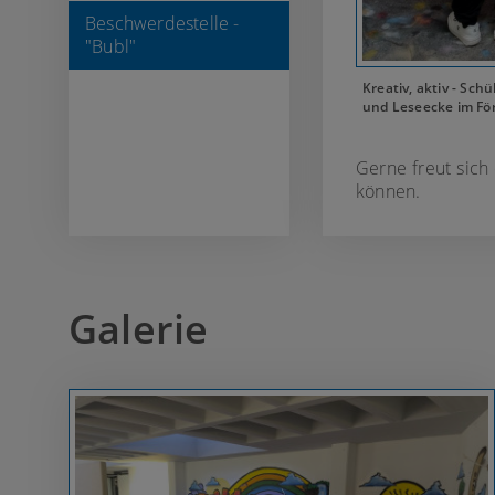
Beschwerdestelle -
"Bubl"
Kreativ, aktiv - Sch
und Leseecke im Fö
Gerne freut sich
können.
Galerie