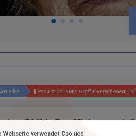
ktuelles
Projekt der SMV: Graffiti verschönert Chi
 der SMV: Graffiti verschö
e Webseite verwendet Cookies