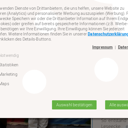
ke
wenden Dienste von Drittanbietern, die uns helfen, unsere Website zu
ren (Analytics) und personalisierte Werbung auszuspielen (Werbung). 
wecke Speichern wir oder die Drittanbieter Information auf Ihrem Endg
26. Janua
ookies) oder greifen auf bereits gespeicherte Informationen (z.B. Werbe-
 benötigen wir Ihre Einwilligung. Ihre Einwilligung können Sie jederzeit
fen. Weitere Informationen finden Sie in unserer
Datenschutzerklärun
Vor wenigen 
klicken des Details-Buttons.
des Förder
besonderes K
Impressum
Date
|
Notwendig
In der Zeit
schuleigenen
Statistiken
Unterstützt
Marketing
zwei professi
Maps
Gemeinsam w
entwickelt. 
standen dabe
Auswahl bestätigen
Alle ausw
Mit viel En
anschließend
So entstand 
Leseecke 