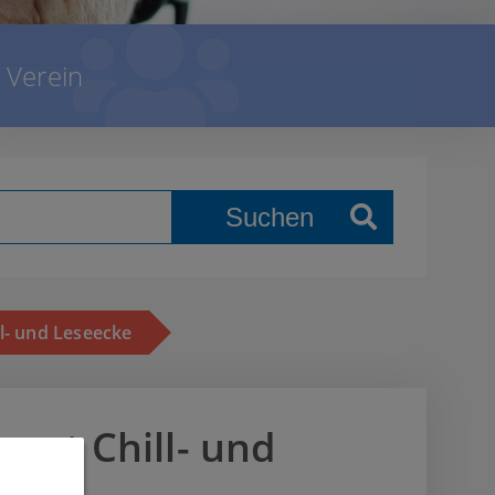
Verein
Suchen
ll- und Leseecke
nert Chill- und