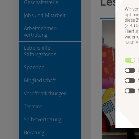
Leseec
Geschäftsstelle
Wir ver
optimie
Jobs und Mitarbeit
diese Z
(z.B. C
Arbeitnehmer-
Hierfür
vertretung
widerru
nach An
Lebenshilfe-
Stiftungsfonds
Spenden
Mitgliedschaft
Veröffentlichungen
Termine
Selbstvertretung
Beratung