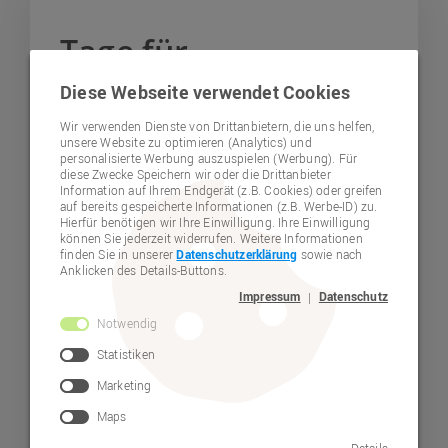
Tage für
Geschwisterkinder
Diese Webseite verwendet Cookies
Wir verwenden Dienste von Drittanbietern, die uns helfen,
unsere Website zu optimieren (Analytics) und
personalisierte Werbung auszuspielen (Werbung). Für
diese Zwecke Speichern wir oder die Drittanbieter
Information auf Ihrem Endgerät (z.B. Cookies) oder greifen
auf bereits gespeicherte Informationen (z.B. Werbe-ID) zu.
Hierfür benötigen wir Ihre Einwilligung. Ihre Einwilligung
können Sie jederzeit widerrufen. Weitere Informationen
finden Sie in unserer
Datenschutzerklärung
sowie nach
Anklicken des Details-Buttons.
Impressum
Datenschutz
|
© Lebenshilfe Neumarkt e.V.
Notwendig
Gruppenfoto Geschwistertag 2025
Statistiken
27. Oktober 2025
Marketing
Maps
Dieses Jahr fanden bei der Lebenshilfe