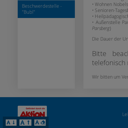
• Wohnen Nobels
Beschwerdestelle -
• Senioren-Tages
"Bubl"
• Heilpädagogis
• Außenstelle Par
Parsberg
)
Die Dauer der Un
Bitte bea
telefonisch
Wir bitten um Ve
Le