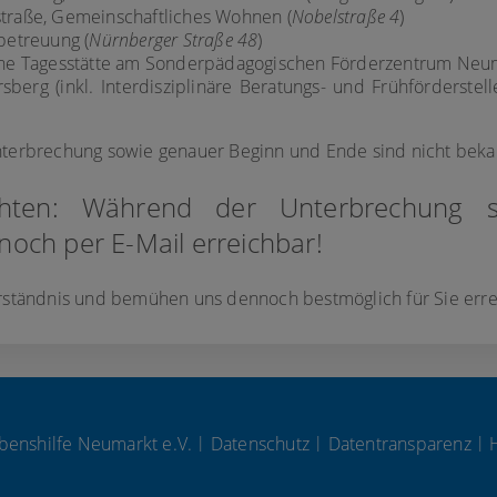
traße, Gemeinschaftliches Wohnen (
Nobelstraße 4
)
betreuung (
Nürnberger Straße 48
)
che Tagesstätte am Sonderpädagogischen Förderzentrum Neum
sberg (inkl. Interdisziplinäre Beratungs- und Frühförderstelle
terbrechung sowie genauer Beginn und Ende sind nicht beka
chten: Während der Unterbrechung si
 noch per E-Mail erreichbar!
rständnis und bemühen uns dennoch bestmöglich für Sie errei
|
|
|
benshilfe Neumarkt e.V.
Datenschutz
Datentransparenz