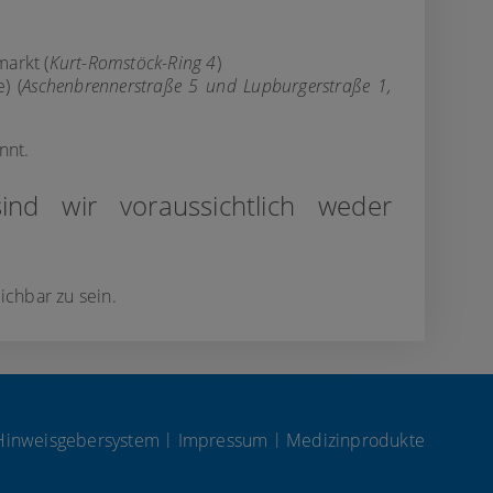
arkt (
Kurt-Romstöck-Ring 4
)
) (
Aschenbrennerstraße 5 und Lupburgerstraße 1,
nnt.
nd wir voraussichtlich weder
chbar zu sein.
|
|
Hinweisgebersystem
Impressum
Medizinprodukte