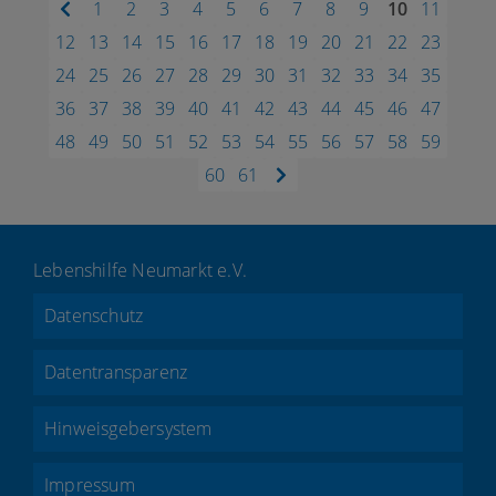
1
2
3
4
5
6
7
8
9
10
11
12
13
14
15
16
17
18
19
20
21
22
23
24
25
26
27
28
29
30
31
32
33
34
35
36
37
38
39
40
41
42
43
44
45
46
47
48
49
50
51
52
53
54
55
56
57
58
59
60
61
Lebenshilfe Neumarkt e.V.
Datenschutz
Datentransparenz
Hinweisgebersystem
Impressum