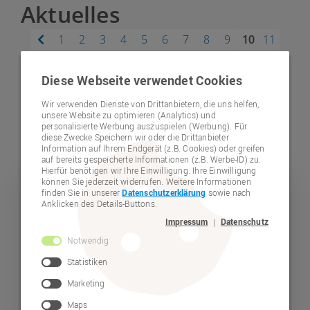
Aktuelles
1
2
3
4
5
6
7
8
9
10
11
12
13
14
15
16
17
18
19
20
21
22
23
Diese Webseite verwendet Cookies
24
25
26
27
28
29
30
31
32
33
34
35
36
37
38
39
40
41
42
43
44
45
46
47
Wir verwenden Dienste von Drittanbietern, die uns helfen,
unsere Website zu optimieren (Analytics) und
48
49
50
51
52
53
54
55
56
57
58
59
personalisierte Werbung auszuspielen (Werbung). Für
diese Zwecke Speichern wir oder die Drittanbieter
60
61
Information auf Ihrem Endgerät (z.B. Cookies) oder greifen
auf bereits gespeicherte Informationen (z.B. Werbe-ID) zu.
Hierfür benötigen wir Ihre Einwilligung. Ihre Einwilligung
können Sie jederzeit widerrufen. Weitere Informationen
Verein
finden Sie in unserer
Datenschutzerklärung
sowie nach
Anklicken des Details-Buttons.
Impressum
Datenschutz
|
Notwendig
Statistiken
Marketing
Maps