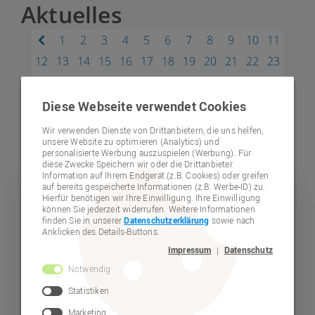
Aktuelles
1
2
3
4
5
6
7
8
9
10
11
12
13
14
15
16
17
18
19
20
21
22
23
24
25
26
27
28
29
30
31
32
33
34
35
36
37
38
39
40
41
42
43
44
45
46
47
Diese Webseite verwendet Cookies
48
49
50
51
52
53
54
55
56
57
58
59
Wir verwenden Dienste von Drittanbietern, die uns helfen,
unsere Website zu optimieren (Analytics) und
60
61
personalisierte Werbung auszuspielen (Werbung). Für
diese Zwecke Speichern wir oder die Drittanbieter
Information auf Ihrem Endgerät (z.B. Cookies) oder greifen
auf bereits gespeicherte Informationen (z.B. Werbe-ID) zu.
Wohnen
Hierfür benötigen wir Ihre Einwilligung. Ihre Einwilligung
können Sie jederzeit widerrufen. Weitere Informationen
finden Sie in unserer
Datenschutzerklärung
sowie nach
Anklicken des Details-Buttons.
Impressum
Datenschutz
|
Notwendig
Statistiken
Marketing