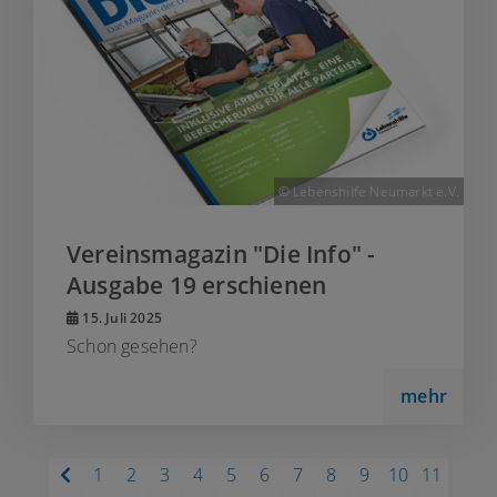
© Lebenshilfe Neumarkt e.V.
Vereinsmagazin "Die Info" -
Ausgabe 19 erschienen
15. Juli 2025
Schon gesehen?
mehr
1
2
3
4
5
6
7
8
9
10
11