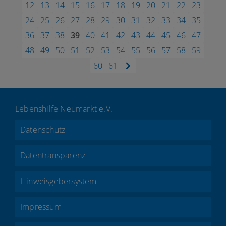
12
13
14
15
16
17
18
19
20
21
22
23
24
25
26
27
28
29
30
31
32
33
34
35
36
37
38
39
40
41
42
43
44
45
46
47
48
49
50
51
52
53
54
55
56
57
58
59
60
61
Lebenshilfe Neumarkt e.V.
Datenschutz
Datentransparenz
Hinweisgebersystem
Impressum