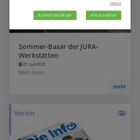
Details
Auswahl bestätigen
Alle auswählen
© Lebenshilfe Neumarkt e.V.
Sommer-Basar der JURA-
Werkstätten
21. Juli 2025
Mehr lesen...
mehr
Verein