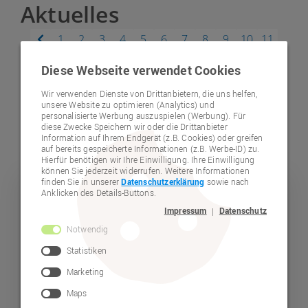
Aktuelles
1
2
3
4
5
6
7
8
9
10
11
12
13
14
15
16
17
18
19
20
21
22
23
Diese Webseite verwendet Cookies
24
25
26
27
28
29
30
31
32
33
34
35
Wir verwenden Dienste von Drittanbietern, die uns helfen,
36
37
38
39
40
41
42
43
44
45
46
47
unsere Website zu optimieren (Analytics) und
personalisierte Werbung auszuspielen (Werbung). Für
48
49
50
51
52
53
54
55
56
57
58
59
diese Zwecke Speichern wir oder die Drittanbieter
Information auf Ihrem Endgerät (z.B. Cookies) oder greifen
60
61
auf bereits gespeicherte Informationen (z.B. Werbe-ID) zu.
Hierfür benötigen wir Ihre Einwilligung. Ihre Einwilligung
können Sie jederzeit widerrufen. Weitere Informationen
finden Sie in unserer
Datenschutzerklärung
sowie nach
Arbeiten
Anklicken des Details-Buttons.
Impressum
Datenschutz
|
Notwendig
Statistiken
Marketing
Maps