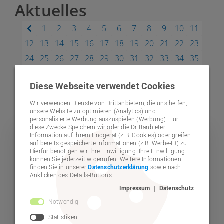
Aktuelles
1
2
3
4
5
6
7
8
9
10
11
12
13
14
15
16
17
18
19
20
21
22
23
24
25
26
27
28
29
30
31
32
33
34
35
36
37
38
39
40
41
42
43
44
45
46
47
Diese Webseite verwendet Cookies
48
49
50
51
52
53
54
55
56
57
58
59
60
61
Wir verwenden Dienste von Drittanbietern, die uns helfen,
unsere Website zu optimieren (Analytics) und
personalisierte Werbung auszuspielen (Werbung). Für
diese Zwecke Speichern wir oder die Drittanbieter
Information auf Ihrem Endgerät (z.B. Cookies) oder greifen
Verein
auf bereits gespeicherte Informationen (z.B. Werbe-ID) zu.
Hierfür benötigen wir Ihre Einwilligung. Ihre Einwilligung
können Sie jederzeit widerrufen. Weitere Informationen
finden Sie in unserer
Datenschutzerklärung
sowie nach
Anklicken des Details-Buttons.
Impressum
Datenschutz
|
Notwendig
Statistiken