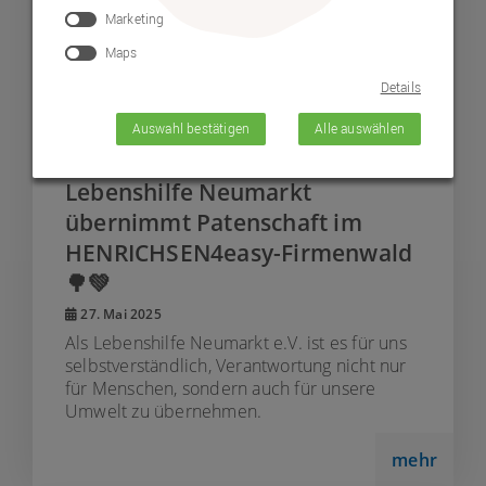
Marketing
Maps
Details
© HENRICHSEN4easy GmbH
Auswahl bestätigen
Alle auswählen
Nachhaltigkeit im Fokus:
Lebenshilfe Neumarkt
übernimmt Patenschaft im
HENRICHSEN4easy-Firmenwald
🌳💚
27. Mai 2025
Als Lebenshilfe Neumarkt e.V. ist es für uns
selbstverständlich, Verantwortung nicht nur
für Menschen, sondern auch für unsere
Umwelt zu übernehmen.
mehr