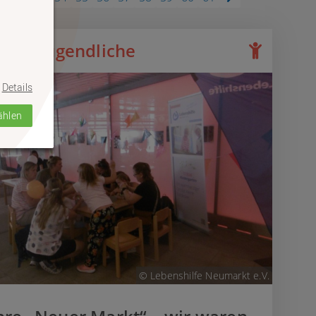
 und Jugendliche
Details
ählen
© Lebenshilfe Neumarkt e.V.