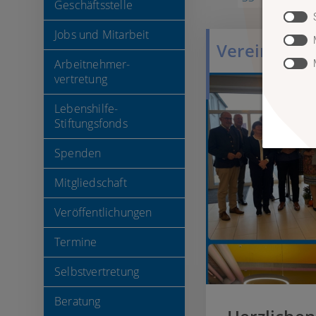
Geschäftsstelle
Jobs und Mitarbeit
Verein
Arbeitnehmer-
vertretung
Lebenshilfe-
Stiftungsfonds
Spenden
Mitgliedschaft
Veröffentlichungen
Termine
Selbstvertretung
Beratung