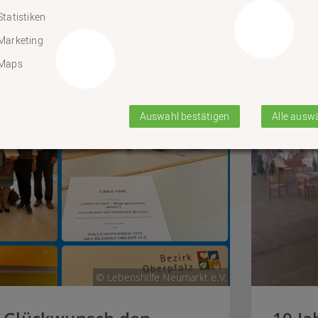
Statistiken
Marketing
Kinder
Maps
Auswahl bestätigen
Alle ausw
© Lebenshilfe Neumarkt e.V.