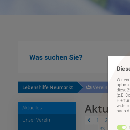
Dies
Wir ver
optimie
Lebenshilfe Neumarkt
Verein
A
diese Z
(z.B. C
Hierfür
Aktuelle
widerru
Aktuelles
nach An
Unser Verein
1
2
3
4
33
34
35
3