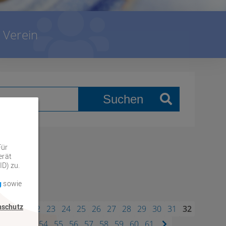
Verein
Suchen
Für
erät
ID) zu.
g
sowie
nschutz
20
21
22
23
24
25
26
27
28
29
30
31
32
1
52
53
54
55
56
57
58
59
60
61