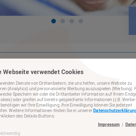
e Webseite verwendet Cookies
wenden Dienste von Drittanbietern, die uns helfen, unsere Website zu
ren (Analytics) und personalisierte Werbung auszuspielen (Werbung). 
ktuelles
wecke Speichern wir oder die Drittanbieter Information auf Ihrem Endg
ookies) oder greifen auf bereits gespeicherte Informationen (z.B. Werbe-
 benötigen wir Ihre Einwilligung. Ihre Einwilligung können Sie jederzeit
s
fen. Weitere Informationen finden Sie in unserer
Datenschutzerklärun
klicken des Details-Buttons.
Impressum
Date
|
5
6
7
8
9
10
11
12
13
14
15
16
17
18
19
Notwendig
6
37
38
39
40
41
42
43
44
45
46
47
48
49
50
5