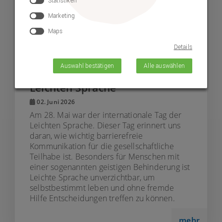
Statistiken
Marketing
Maps
© Lebenshilfe Neumarkt e.V.
Details
Auswahl bestätigen
Alle auswählen
Postkarten-Aktion zum Tag der
Leichten Sprache
02. Juni 2026
Am 28. Mai war der internationale Tag der
Leichten Sprache. Dieser Tag erinnert uns
daran, wie wichtig barrierefreie
Kommunikation für die gesellschaftliche
Teilhabe ist. Besonders für Menschen mit
einer sogenannten geistigen Behinderung ist
Leichte Sprache unverzichtbar, um
selbstbestimmt leben und ohne fremde
Hilfe Entscheidungen treffen zu können.
mehr