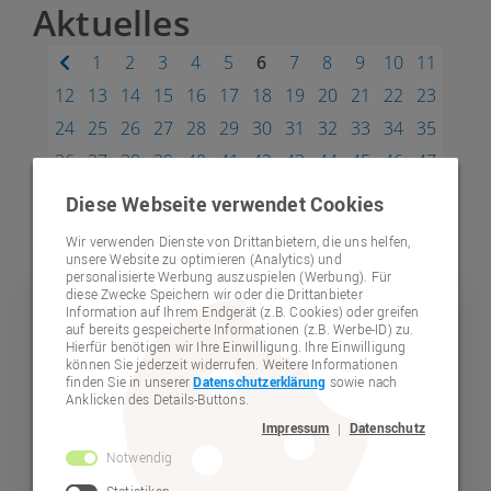
Aktuelles
1
2
3
4
5
6
7
8
9
10
11
12
13
14
15
16
17
18
19
20
21
22
23
24
25
26
27
28
29
30
31
32
33
34
35
36
37
38
39
40
41
42
43
44
45
46
47
48
49
50
51
52
53
54
55
56
57
58
59
Diese Webseite verwendet Cookies
60
61
Wir verwenden Dienste von Drittanbietern, die uns helfen,
unsere Website zu optimieren (Analytics) und
personalisierte Werbung auszuspielen (Werbung). Für
diese Zwecke Speichern wir oder die Drittanbieter
Teilhabe
Information auf Ihrem Endgerät (z.B. Cookies) oder greifen
auf bereits gespeicherte Informationen (z.B. Werbe-ID) zu.
Hierfür benötigen wir Ihre Einwilligung. Ihre Einwilligung
können Sie jederzeit widerrufen. Weitere Informationen
finden Sie in unserer
Datenschutzerklärung
sowie nach
Anklicken des Details-Buttons.
Impressum
Datenschutz
|
Notwendig