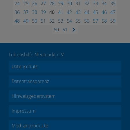
24
25
26
27
28
29
30
31
32
33
34
35
36
37
38
39
40
41
42
43
44
45
46
47
48
49
50
51
52
53
54
55
56
57
58
59
60
61
Lebenshilfe Neumarkt e.V.
Datenschutz
Datentransparenz
Hinweisgebersystem
Impressum
Medizinprodukte