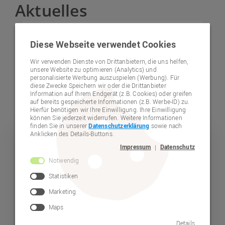
Aktuelles
1
2
3
4
5
6
7
8
9
10
11
12
Diese Webseite verwendet Cookies
13
14
15
16
17
18
19
20
21
22
23
24
25
26
27
28
29
30
31
32
33
34
35
Wir verwenden Dienste von Drittanbietern, die uns helfen,
unsere Website zu optimieren (Analytics) und
36
37
38
39
40
41
42
43
44
45
46
47
personalisierte Werbung auszuspielen (Werbung). Für
diese Zwecke Speichern wir oder die Drittanbieter
48
49
50
51
52
53
54
55
56
57
58
59
Information auf Ihrem Endgerät (z.B. Cookies) oder greifen
auf bereits gespeicherte Informationen (z.B. Werbe-ID) zu.
60
61
Hierfür benötigen wir Ihre Einwilligung. Ihre Einwilligung
können Sie jederzeit widerrufen. Weitere Informationen
finden Sie in unserer
Datenschutzerklärung
sowie nach
Anklicken des Details-Buttons.
Kinder und Jugendliche
Impressum
Datenschutz
|
Notwendig
Statistiken
Marketing
Maps
Details