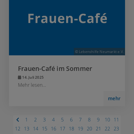
© Lebenshilfe Neumarkt e.V.
Frauen-Café im Sommer
14. Juli 2025
Mehr lesen...
mehr
1
2
3
4
5
6
7
8
9
10
11
12
13
14
15
16
17
18
19
20
21
22
23