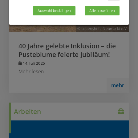
Auswahl bestätigen
Alle auswählen
© Lebenshilfe Neumarkt e.V.
40 Jahre gelebte Inklusion – die
Pusteblume feierte Jubiläum!
14. Juli 2025
Mehr lesen...
mehr
Arbeiten