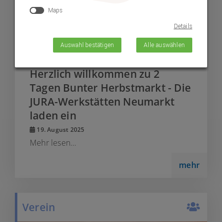
Maps
Details
Auswahl bestätigen
Alle auswählen
© Lebenshilfe Neumarkt e.V.
Herzlich willkommen zu 2
Tagen Bunter Herbstmarkt - Die
JURA-Werkstätten Neumarkt
laden ein
19. August 2025
Mehr lesen...
mehr
Verein