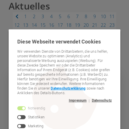
Aktuelles
1
2
3
4
5
6
7
8
9
10
11
12
13
14
15
16
17
18
19
20
21
22
23
24
25
26
27
28
29
30
31
32
33
34
35
Diese Webseite verwendet Cookies
36
37
38
39
40
41
42
43
44
45
46
47
48
49
50
51
52
53
54
55
56
57
58
59
Wir verwenden Dienste von Drittanbietern, die uns helfen,
unsere Website zu optimieren (Analytics) und
60
61
personalisierte Werbung auszuspielen (Werbung). Für
diese Zwecke Speichern wir oder die Drittanbieter
Information auf Ihrem Endgerät (z.B. Cookies) oder greifen
auf bereits gespeicherte Informationen (z.B. Werbe-ID) zu.
Hierfür benötigen wir Ihre Einwilligung. Ihre Einwilligung
Arbeiten
können Sie jederzeit widerrufen. Weitere Informationen
finden Sie in unserer
Datenschutzerklärung
sowie nach
Anklicken des Details-Buttons.
Impressum
Datenschutz
|
Notwendig
Statistiken
Marketing