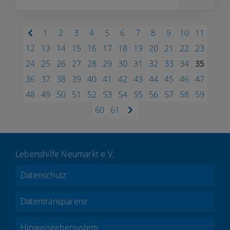
1
2
3
4
5
6
7
8
9
10
11
12
13
14
15
16
17
18
19
20
21
22
23
24
25
26
27
28
29
30
31
32
33
34
35
36
37
38
39
40
41
42
43
44
45
46
47
48
49
50
51
52
53
54
55
56
57
58
59
60
61
Lebenshilfe Neumarkt e.V.
Datenschutz
Datentransparenz
Hinweisgebersystem