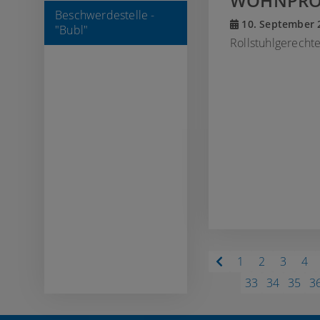
WOHNPROJ
Beschwerdestelle -
10. September 
"Bubl"
Rollstuhlgerecht
1
2
3
4
33
34
35
3