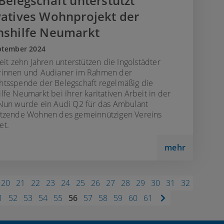
Belegschaft unterstützt
atives Wohnprojekt der
nshilfe Neumarkt
ptember 2024
seit zehn Jahren unterstützen die Ingolstädter
rinnen und Audianer im Rahmen der
tsspende der Belegschaft regelmäßig die
lfe Neumarkt bei ihrer karitativen Arbeit in der
Nun wurde ein Audi Q2 für das Ambulant
ützende Wohnen des gemeinnützigen Vereins
et.
mehr
20
21
22
23
24
25
26
27
28
29
30
31
32
1
52
53
54
55
56
57
58
59
60
61