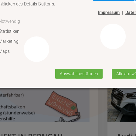
klicken des Details-Buttons.
Impressum
Date
|
Wohn
Notwendig
Statistiken
Marketing
Maps
Auswahl bestätigen
Alle ausw