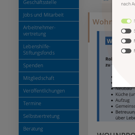
Geschäftsstelle
nach An
Jobs und Mitarbeit
Wohnen
Arbeitnehmer-
vertretung
Lebenshilfe-
Stiftungsfonds
Spenden
Mitgliedschaft
Veröffentlichungen
Termine
Selbstvertretung
Beratung