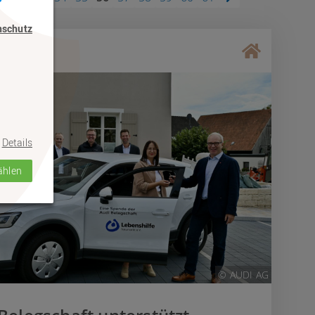
nschutz
en
Details
ählen
© AUDI AG