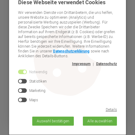
Diese Webseite verwendet Cookies
Jobs und Mitarbeit
Wir verwenden Dienste von Drittanbietern, die uns helfen,
unsere Website zu optimieren (Analytics) und
Arbeitnehmer-vertretung
personalisierte Werbung auszuspielen (Werbung). Für
diese Zwecke Speichern wir oder die Drittanbieter
Lebenshilfe-Stiftungsfonds
Information auf Ihrem Endgerät (z.B. Cookies) oder greifen
auf bereits gespeicherte Informationen (z.B. Werbe-ID) zu.
Hierfür benötigen wir Ihre Einwilligung. Ihre Einwilligung
Spenden
können Sie jederzeit widerrufen. Weitere Informationen
finden Sie in unserer
Datenschutzerklärung
sowie nach
Mitgliedschaft
Anklicken des Details-Buttons.
Impressum
Datenschutz
|
Veröffentlichungen
Notwendig
Termine
Statistiken
Marketing
Selbstvertretung
Maps
Beratung
Details
Beschwerdestelle - "Bubl"
Auswahl bestätigen
Alle auswählen